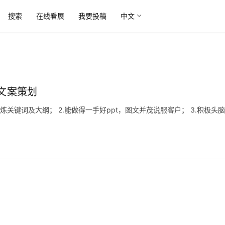
搜索
在线看展
我要投稿
中文
 文案策划
提炼关键词及大纲； 2.能做得一手好ppt，图文并茂说服客户； 3.积极头