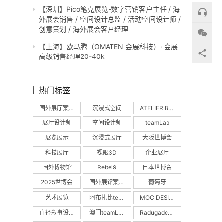
【深圳】Pico笔克展览-数字营销客户主任 / 海
外展会销售 / 空间设计总监 / 活动空间设计师 /
创意策划 / 海外展会客户经理
【上海】欧马腾（OMATEN 会展科技）· 会展
高级销售经理20-40k
热门标签
国外展厅案例
沉浸式空间
ATELIER BRÜCKNER
展厅设计师
空间设计师
teamLab
展览展示
沉浸式展厅
大阪世博会
科技展厅
裸眼3D
企业展厅
国外博物馆
Rebel9
日本世博会
2025世博会
国外展馆案例
葡萄牙
艺术展览
阿布扎比teamLab
MOC DESIGN
直径叙事设计
澳门teamLab
Radugadesign