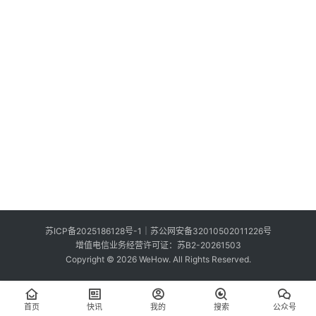
索
登录
注册
在
线
看
展
我
要
投
稿
中
苏ICP备2025186128号-1
｜
苏公网安备32010502011226号
文
增值电信业务经营许可证：苏B2-20261503
Copyright © 2026 WeHow. All Rights Reserved.
首页
快讯
我的
搜索
公众号