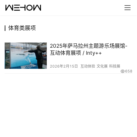
体育类展项
首
页
2025年萨马拉州主题游乐场展馆-
互动体育展项 / Inty++
案
例
2026年2月15日
互动体验
文化展
科技展
658
快
讯
工
作
搜