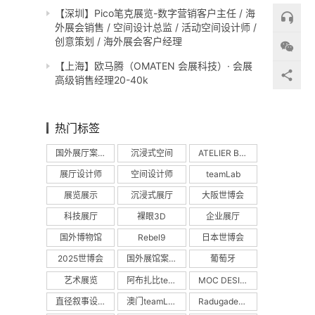
【深圳】Pico笔克展览-数字营销客户主任 / 海
外展会销售 / 空间设计总监 / 活动空间设计师 /
创意策划 / 海外展会客户经理
【上海】欧马腾（OMATEN 会展科技）· 会展
高级销售经理20-40k
热门标签
国外展厅案例
沉浸式空间
ATELIER BRÜCKNER
展厅设计师
空间设计师
teamLab
展览展示
沉浸式展厅
大阪世博会
科技展厅
裸眼3D
企业展厅
国外博物馆
Rebel9
日本世博会
2025世博会
国外展馆案例
葡萄牙
艺术展览
阿布扎比teamLab
MOC DESIGN
直径叙事设计
澳门teamLab
Radugadesign