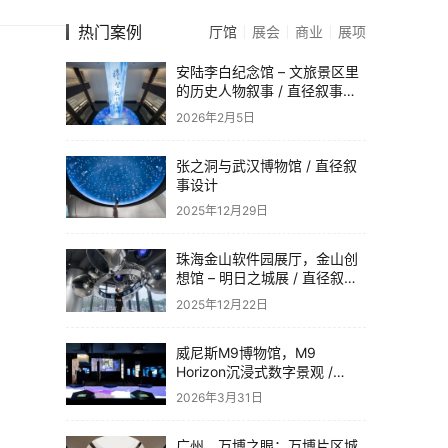
热门案例
厅馆
展会
商业
展项
安陆李白纪念馆 – 文旅景区里
的历史人物叙事 / 直径叙事设
计
2026年2月5日
张之洞与武汉博物馆 / 直径叙
事设计
2025年12月29日
珠海金山软件园展厅，金山创
想馆 – 明日之城展 / 直径叙事
设计
2025年12月22日
威尼斯M9博物馆，M9
Horizon沉浸式数字景观 /
Dotdotdot
2026年3月31日
广州，万博之眼：万博片区城