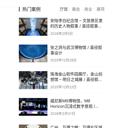
热门案例
厅馆
展会
商业
展项
安陆李白纪念馆 – 文旅景区里
的历史人物叙事 / 直径叙事设
计
2026年2月5日
张之洞与武汉博物馆 / 直径叙
事设计
2025年12月29日
珠海金山软件园展厅，金山创
想馆 – 明日之城展 / 直径叙事
设计
2025年12月22日
威尼斯M9博物馆，M9
Horizon沉浸式数字景观 /
Dotdotdot
2026年3月31日
广州，万博之眼：万博片区城