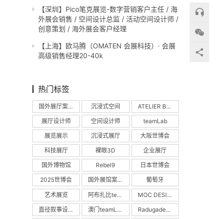
【深圳】Pico笔克展览-数字营销客户主任 / 海
外展会销售 / 空间设计总监 / 活动空间设计师 /
创意策划 / 海外展会客户经理
【上海】欧马腾（OMATEN 会展科技）· 会展
高级销售经理20-40k
热门标签
国外展厅案例
沉浸式空间
ATELIER BRÜCKNER
展厅设计师
空间设计师
teamLab
展览展示
沉浸式展厅
大阪世博会
科技展厅
裸眼3D
企业展厅
国外博物馆
Rebel9
日本世博会
2025世博会
国外展馆案例
葡萄牙
艺术展览
阿布扎比teamLab
MOC DESIGN
直径叙事设计
澳门teamLab
Radugadesign