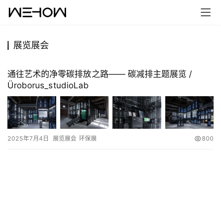
展览展会
首
页
通往艺术的净零碳排放之路—— 碳减排主题展览 /
Üroborus_studioLab
案
例
快
2025年7月4日
展览展会
环保展
800
讯
工
作
搜