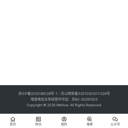
索
登录
注册
在
线
看
展
我
要
投
稿
中
苏ICP备2025186128号-1
｜
苏公网安备32010502011226号
文
增值电信业务经营许可证：苏B2-20261503
Copyright © 2026 WeHow. All Rights Reserved.
首页
快讯
我的
搜索
公众号