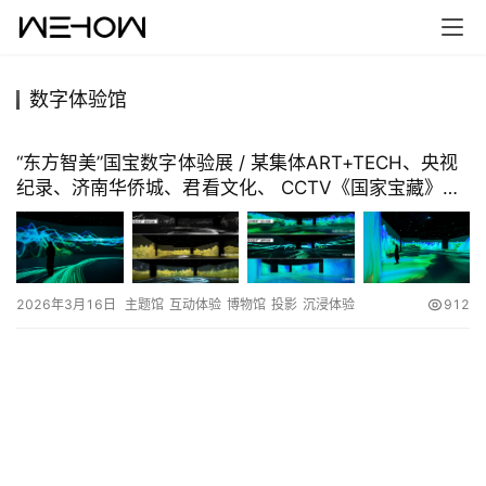
数字体验馆
首
页
“东方智美”国宝数字体验展 / 某集体ART+TECH、央视
纪录、济南华侨城、君看文化、 CCTV《国家宝藏》视
案
觉团队
例
快
2026年3月16日
主题馆
互动体验
博物馆
投影
沉浸体验
912
讯
工
作
搜