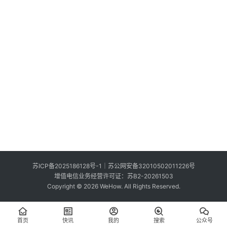
索
登录
注册
在
线
看
展
我
要
投
稿
中
苏ICP备2025186128号-1
｜
苏公网安备32010502011226号
文
增值电信业务经营许可证：苏B2-20261503
Copyright © 2026 WeHow. All Rights Reserved.
首页
快讯
我的
搜索
公众号