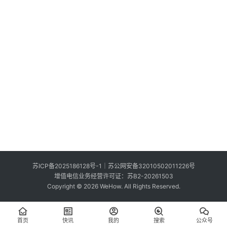
索
登录
注册
在
线
看
展
我
要
投
稿
中
苏ICP备2025186128号-1
｜
苏公网安备32010502011226号
文
增值电信业务经营许可证：苏B2-20261503
Copyright © 2026 WeHow. All Rights Reserved.
首页
快讯
我的
搜索
公众号