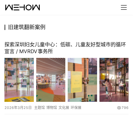
旧建筑翻新案例
首
页
探索深圳妇女儿童中心：低碳、儿童友好型城市的循环
宣言 / MVRDV事务所
案
例
快
讯
工
2026年3月25日
主题馆
博物馆
文化展
环保展
796
作
搜