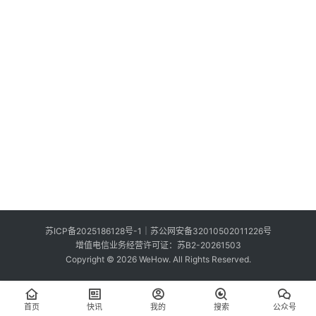
索
登录
注册
在
线
看
展
我
要
投
稿
中
苏ICP备2025186128号-1
｜
苏公网安备32010502011226号
文
增值电信业务经营许可证：苏B2-20261503
Copyright © 2026 WeHow. All Rights Reserved.
首页
快讯
我的
搜索
公众号