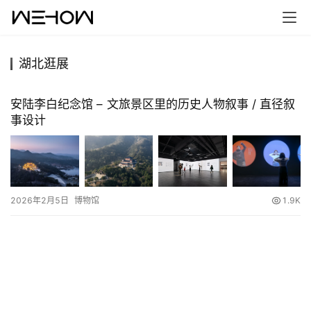
湖北逛展
首
页
安陆李白纪念馆 – 文旅景区里的历史人物叙事 / 直径叙
事设计
案
例
快
2026年2月5日
博物馆
1.9K
讯
工
作
搜