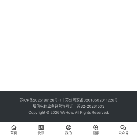
索
登录
注册
在
线
看
展
我
要
投
稿
中
苏ICP备2025186128号-1
｜
苏公网安备32010502011226号
文
增值电信业务经营许可证：苏B2-20261503
Copyright © 2026 WeHow. All Rights Reserved.
首页
快讯
我的
搜索
公众号