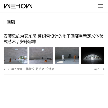
画廊
首
页
安藤忠雄为安东尼·葛姆雷设计的地下画廊重新定义体验
式艺术 / 安藤忠雄
案
例
快
2025年7月3日
博物馆
艺术展
设计展
1.3K
讯
工
作
搜