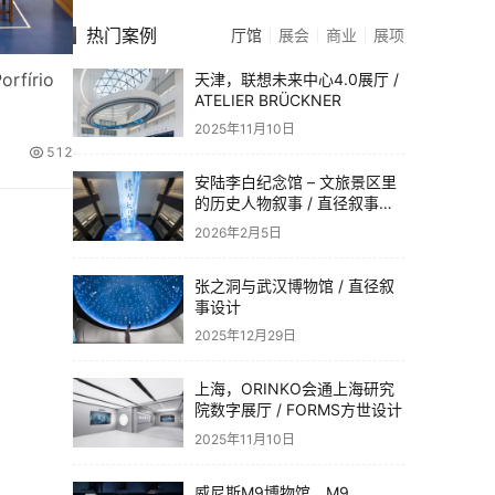
热门案例
厅馆
展会
商业
展项
fírio
天津，联想未来中心4.0展厅 /
ATELIER BRÜCKNER
2025年11月10日
512
安陆李白纪念馆 – 文旅景区里
的历史人物叙事 / 直径叙事设
计
2026年2月5日
张之洞与武汉博物馆 / 直径叙
事设计
2025年12月29日
上海，ORINKO会通上海研究
院数字展厅 / FORMS方世设计
2025年11月10日
威尼斯M9博物馆，M9