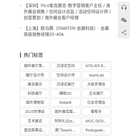
【深圳】Pico笔克展览-数字营销客户主任 / 海
外展会销售 / 空间设计总监 / 活动空间设计师 /
创意策划 / 海外展会客户经理
【上海】欧马腾（OMATEN 会展科技）· 会展
高级销售经理20-40k
热门标签
国外展厅案例
沉浸式空间
ATELIER BRÜCKNER
展厅设计师
空间设计师
teamLab
展览展示
沉浸式展厅
大阪世博会
科技展厅
裸眼3D
企业展厅
国外博物馆
Rebel9
日本世博会
2025世博会
国外展馆案例
葡萄牙
艺术展览
阿布扎比teamLab
MOC DESIGN
直径叙事设计
澳门teamLab
Radugadesign