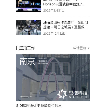
Horizon沉浸式数字景观 /
Dotdotdot
2026年3月31日
珠海金山软件园展厅，金山创
想馆 – 明日之城展 / 直径叙事
设计
2025年12月22日
置顶工作
申请置顶
SIDEX思德科技 招聘岗位信息