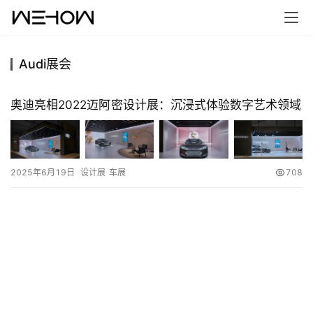
Audi展会
首
页
奥迪亮相2022迈阿密设计展：沉浸式体验数字艺术领域
案
例
2025年6月19日
设计展
车展
708
快
讯
工
作
搜