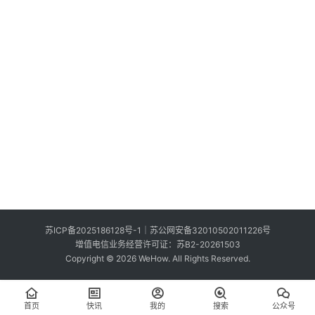
索
登录
注册
在
线
看
展
我
要
投
稿
中
苏ICP备2025186128号-1
｜
苏公网安备32010502011226号
文
增值电信业务经营许可证：苏B2-20261503
Copyright © 2026 WeHow. All Rights Reserved.
首页
快讯
我的
搜索
公众号