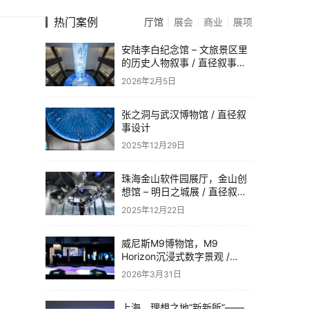
热门案例
厅馆
展会
商业
展项
安陆李白纪念馆 – 文旅景区里
的历史人物叙事 / 直径叙事设
计
2026年2月5日
张之洞与武汉博物馆 / 直径叙
事设计
2025年12月29日
珠海金山软件园展厅，金山创
想馆 – 明日之城展 / 直径叙事
设计
2025年12月22日
威尼斯M9博物馆，M9
Horizon沉浸式数字景观 /
Dotdotdot
2026年3月31日
上海，理想之地“新新所”——