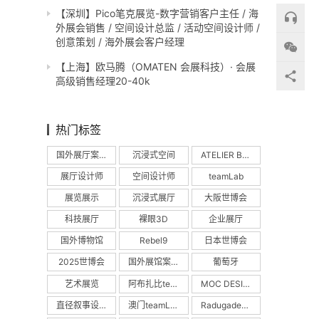
【深圳】Pico笔克展览-数字营销客户主任 / 海
外展会销售 / 空间设计总监 / 活动空间设计师 /
创意策划 / 海外展会客户经理
【上海】欧马腾（OMATEN 会展科技）· 会展
高级销售经理20-40k
热门标签
国外展厅案例
沉浸式空间
ATELIER BRÜCKNER
展厅设计师
空间设计师
teamLab
展览展示
沉浸式展厅
大阪世博会
科技展厅
裸眼3D
企业展厅
国外博物馆
Rebel9
日本世博会
2025世博会
国外展馆案例
葡萄牙
艺术展览
阿布扎比teamLab
MOC DESIGN
直径叙事设计
澳门teamLab
Radugadesign