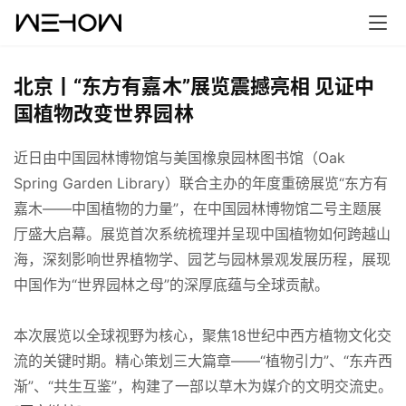
北京丨“东方有嘉木”展览震撼亮相 见证中
国植物改变世界园林
近日由中国园林博物馆与美国橡泉园林图书馆（Oak 
Spring Garden Library）联合主办的年度重磅展览“东方有
嘉木——中国植物的力量”，在中国园林博物馆二号主题展
厅盛大启幕。展览首次系统梳理并呈现中国植物如何跨越山
海，深刻影响世界植物学、园艺与园林景观发展历程，展现
中国作为“世界园林之母”的深厚底蕴与全球贡献。
首
页
本次展览以全球视野为核心，聚焦18世纪中西方植物文化交
流的关键时期。精心策划三大篇章——“植物引力”、“东卉西
案
渐”、“共生互鉴”，构建了一部以草木为媒介的文明交流史。 
例