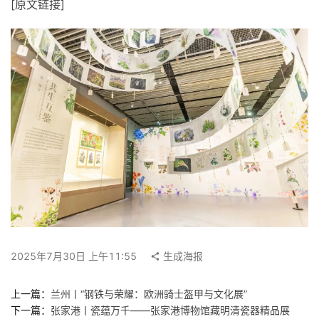
[原文链接]
快
讯
工
作
搜
索
登录
注册
在
线
看
展
2025年7月30日 上午11:55
生成海报
上一篇：
兰州丨“钢铁与荣耀：欧洲骑士盔甲与文化展”
我
下一篇：
张家港丨瓷蕴万千——张家港博物馆藏明清瓷器精品展
要