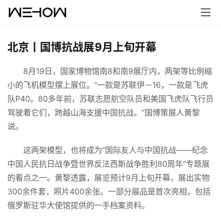
北京丨国博抗战展9月上旬开幕
　　8月19日，国家博物馆南8和南9展厅内，两架等比例缩
小的飞机模型摆上展位。“一款是苏联伊－16，一款是飞虎
队P40。80多年前，苏联志愿航空队员和美国飞虎队飞行员
驾驶着它们，跨越山海支援中国抗战。”国博策展人黄黎
说。
　　这两架模型，也将成为“国际友人与中国抗战——纪念
中国人民抗日战争暨世界反法西斯战争胜利80周年”专题展
首
的看点之一。黄黎透露，展览预计9月上旬开幕，展出实物
页
300余件套，照片400余张。一部分展品是首次亮相，包括
俄罗斯驻华大使馆提供的一手档案资料。
案
例