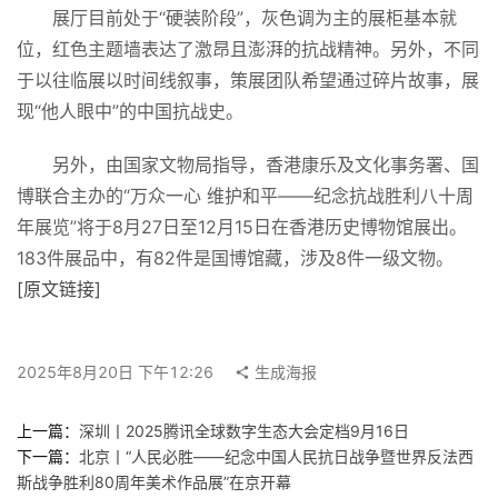
　　展厅目前处于“硬装阶段”，灰色调为主的展柜基本就
位，红色主题墙表达了激昂且澎湃的抗战精神。另外，不同
快
于以往临展以时间线叙事，策展团队希望通过碎片故事，展
讯
现“他人眼中”的中国抗战史。
工
　　另外，由国家文物局指导，香港康乐及文化事务署、国
作
博联合主办的“万众一心 维护和平——纪念抗战胜利八十周
年展览”将于8月27日至12月15日在香港历史博物馆展出。
搜
183件展品中，有82件是国博馆藏，涉及8件一级文物。 
索
[原文链接]
登录
注册
在
线
看
2025年8月20日 下午12:26
生成海报
展
上一篇：
深圳丨2025腾讯全球数字生态大会定档9月16日
下一篇：
北京丨“人民必胜——纪念中国人民抗日战争暨世界反法西
我
斯战争胜利80周年美术作品展”在京开幕
要