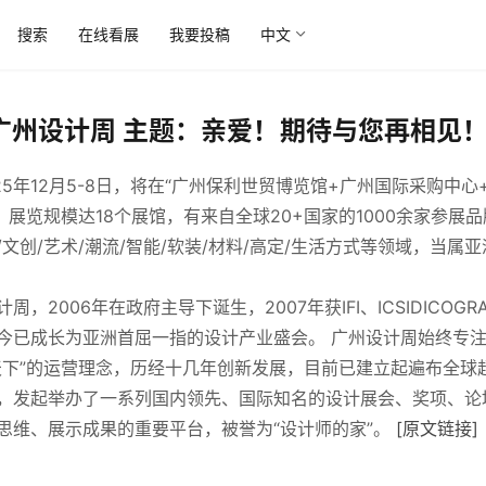
搜索
在线看展
我要投稿
中文
5广州设计周 主题：亲爱！期待与您再相见
025年12月5-8日，将在“广州保利世贸博览馆+广州国际采购中
，展览规模达18个展馆，有来自全球20+国家的1000余家参展
文创/艺术/潮流/智能/软装/材料/高定/生活方式等领域，当属
，2006年在政府主导下诞生，2007年获IFI、ICSIDICOG
今已成长为亚洲首屈一指的设计产业盛会。 广州设计周始终专
天下”的运营理念，历经十几年创新发展，目前已建立起遍布全球超
，发起举办了一系列国内领先、国际知名的设计展会、奖项、论
思维、展示成果的重要平台，被誉为“设计师的家”。 
[原文链接]