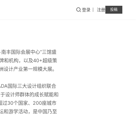
登录
注册
投稿
！
心+南丰国际会展中心”三馆盛
品牌和机构，以及40+超级策
亚洲设计产业第一规模大展。
RADA国际三大设计组织联合
注于设计师群体的成长赋能和
过30个国家、200座城市
坛和游学活动，是中国乃至