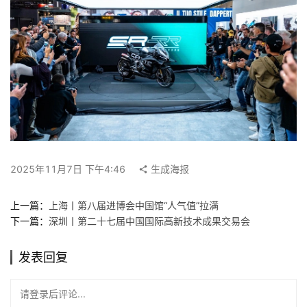
讯
工
作
搜
索
登录
注册
在
2025年11月7日 下午4:46
生成海报
线
看
上一篇：
上海丨第八届进博会中国馆“人气值”拉满
展
下一篇：
深圳丨第二十七届中国国际高新技术成果交易会
我
发表回复
要
投
请登录后评论...
稿