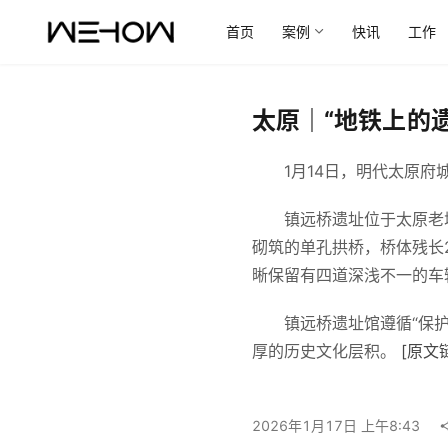
首页
案例
快讯
工作
太原｜“地铁上的遗
　　1月14日，明代太原
　　镇远桥遗址位于太原老
砌筑的单孔拱桥，桥体残长2
晰保留有四道深浅不一的车
　　镇远桥遗址馆遵循“保
厚的历史文化层积。 
[原文
2026年1月17日 上午8:43