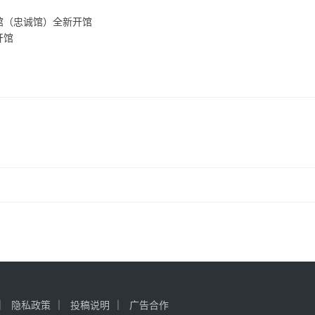
览馆（忠诚馆）全新开馆
开馆
隐私政策
投稿说明
广告合作