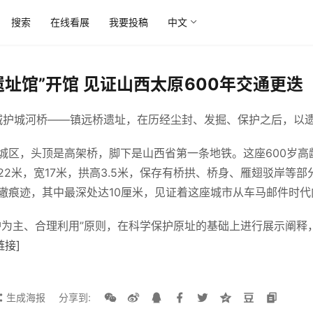
搜索
在线看展
我要投稿
中文
址馆”开馆 见证山西太原600年交通更迭
府城护城河桥——镇远桥遗址，在历经尘封、发掘、保护之后，以
城区，头顶是高架桥，脚下是山西省第一条地铁。这座600岁高
2米，宽17米，拱高3.5米，保存有桥拱、桥身、雁翅驳岸等
辙痕迹，其中最深处达10厘米，见证着这座城市从车马邮件时
护为主、合理利用”原则，在科学保护原址的基础上进行展示阐释
链接]
生成海报
分享到: