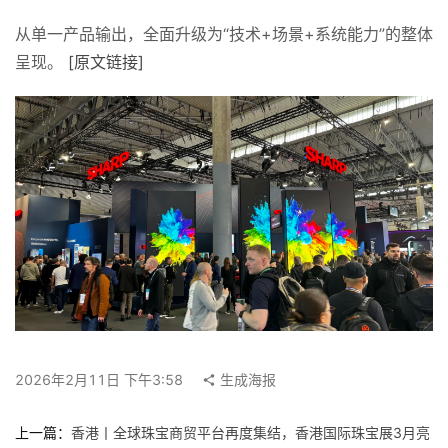
搜
索
从单一产品输出，全面升级为“技术+场景+系统能力”的整体
呈现。 
[原文链接]
登录
注册
在
线
看
展
我
要
投
稿
中
文
2026年2月11日 下午3:58
生成海报
上一篇：
香港丨全球珠宝商贸平台再度集结，香港国际珠宝展3月亮