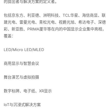
的提出者与解决方案的定义者。
包括京东方、利亚德、洲明科技、TCL华星、海信商显、联
建光电、雷曼光电、青松光电、视爵光旭、希达电子、深德
彩、新亚胜、PRIMA厦华等在内的中国显示企业集中亮相，
首
覆盖：
页
LED/Micro LED/MLED
案
例
商用显示与智慧会议
快
舞台演艺与虚拟拍摄
讯
数字标牌、电子纸、XR显示
工
作
IoT与沉浸式解决方案