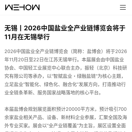
无锡丨2026中国盐业全产业链博览会将于
11月在无锡举行
2026中国盐业全产业链博览会（简称：盐博会）将于2026
年11月20日至22日在江苏无锡举行。本届展会由中国盐业
协会、中国轻工业展览中心联合主办，振轻（北京）科技研
究有限公司等承办，以“智赋盐业・绿融盐链”为核心主题，
立足盐业“智能化、绿色化、融合化”发展方向，打造推动行
业全链条革新、服务国家战略落地的核心平台。
本届盐博会规划展览面积预计20000平方米，预计吸引700
余家盐业相关产品、设备、新材料企业参展，汇聚全国及海
外专业买家。展会以“全产业链覆盖”为主旨，展区设置全面