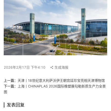
登录
注册
在
线
看
展
我
要
投
稿
2026年2月17日 下午4:10
生成海报
中
文
上一篇：
天津丨18世纪意大利萨沃伊王朝宫廷珍宝亮相天津博物馆
下一篇：
上海丨CHINAPLAS 2026国际橡塑展勾勒新质生产力全景
图
发表回复