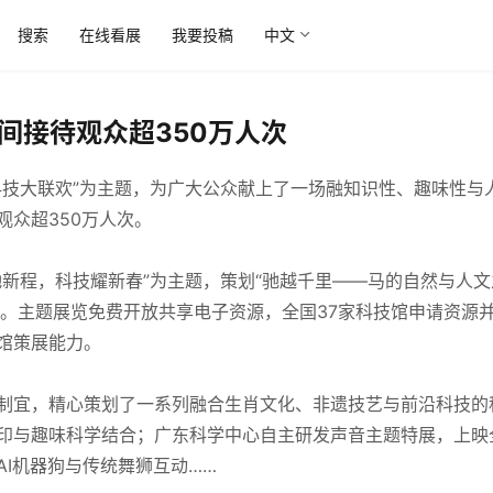
搜索
在线看展
我要投稿
中文
间接待观众超350万人次
科技大联欢”为主题，为广大公众献上了一场融知识性、趣味性与
观众超350万人次。
驰新程，科技耀新春”为主题，策划“驰越千里——马的自然与人文
观。主题展览免费开放共享电子资源，全国37家科技馆申请资源
馆策展能力。
制宜，精心策划了一系列融合生肖文化、非遗技艺与前沿科技的
印与趣味科学结合；广东科学中心自主研发声音主题特展，上映
AI机器狗与传统舞狮互动……