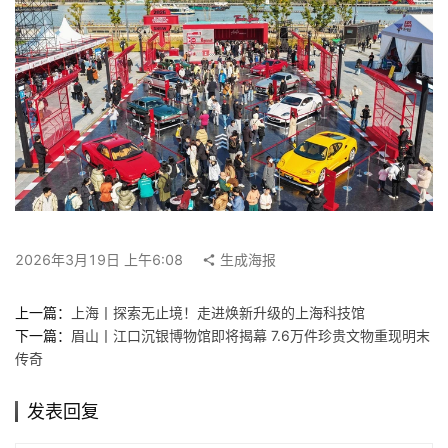
快
讯
工
作
搜
索
登录
注册
在
2026年3月19日 上午6:08
生成海报
线
看
上一篇：
上海丨探索无止境！走进焕新升级的上海科技馆
展
下一篇：
眉山丨江口沉银博物馆即将揭幕 7.6万件珍贵文物重现明末
传奇
我
要
发表回复
投