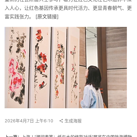
案
入人心，让红色基因传承更具时代活力、更显青春朝气、更
例
富实践张力。 
[原文链接]
快
讯
工
作
搜
索
登录
注册
在
线
看
2026年4月7日 上午6:10
生成海报
展
上一篇：
上海丨“潮润素笺：纸与水的修复对话”展览在中国航海博物