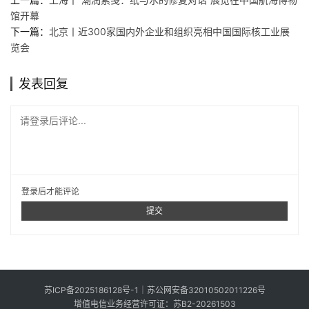
我
馆开幕
要
下一篇：
北京丨近300家国内外企业和组织亮相中国国际核工业展
投
览会
稿
发表回复
中
文
请登录后评论...
登录
后才能评论
提交
苏ICP备2025186128号-1
｜
苏公网安备32010502011226号
增值电信业务经营许可证：苏B2-20261503