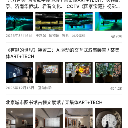
“东方智美”国宝数字体验展 / 某集体ART+TECH、央视纪
录、济南华侨城、君看文化、 CCTV《国家宝藏》视觉团
快
队
讯
工
2026年3月16日
主题馆
博物馆
投影
沉浸体验
906
作
《有趣的世界》装置二：AI驱动的交互式叙事装置 / 某集
搜
体ART+TECH
索
登录
注册
在
线
2025年12月15日
互动体验
1.2K
看
展
北京城市图书馆古籍文献馆 / 某集体ART+TECH
我
要