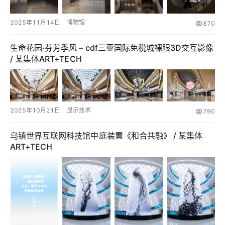
投
稿
2025年11月14日
博物馆
870
中
生命花园·芬芳季风 – cdf三亚国际免税城裸眼3D交互影像
文
/ 某集体ART+TECH
2025年10月21日
显示技术
790
乌镇世界互联网科技馆中庭装置《和合共融》 / 某集体
ART+TECH