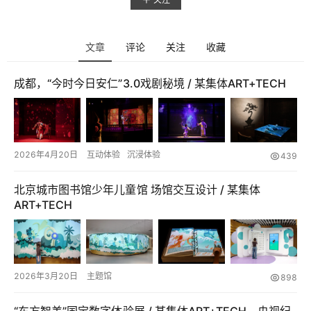
文章
评论
关注
收藏
成都，“今时今日安仁”3.0戏剧秘境 / 某集体ART+TECH
2026年4月20日
互动体验
沉浸体验
439
北京城市图书馆少年儿童馆 场馆交互设计 / 某集体
ART+TECH
首
页
2026年3月20日
主题馆
898
案
例