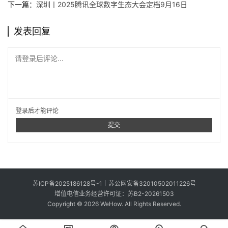
要
下一篇：
深圳丨2025腾讯全球数字生态大会定档9月16日
投
稿
发表回复
中
请登录后评论...
文
登录
后才能评论
提交
苏ICP备2025186128号-1
｜
苏公网安备32010502011226号
增值电信业务经营许可证：苏B2-20261503
Copyright © 2026 WeHow. All Rights Reserved.