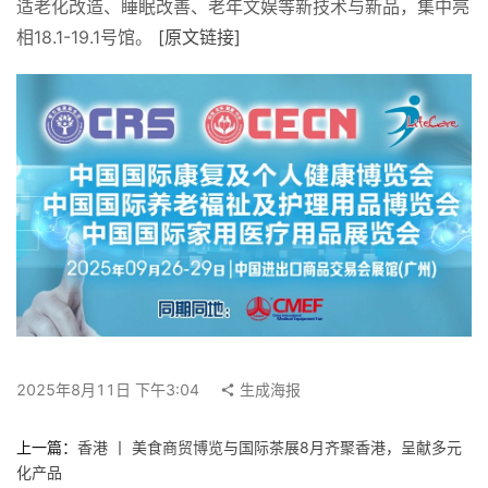
适老化改造、睡眠改善、老年文娱等新技术与新品，集中亮
例
相18.1-19.1号馆。 
[原文链接]
快
讯
工
作
搜
索
登录
注册
在
线
看
2025年8月11日 下午3:04
生成海报
展
上一篇：
香港 丨 美食商贸博览与国际茶展8月齐聚香港，呈献多元
我
化产品