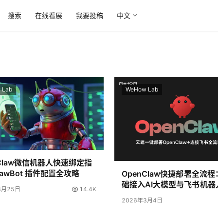
搜索
在线看展
我要投稿
中文
 Lab
WeHow Lab
nClaw微信机器人快速绑定指
awBot 插件配置全攻略
OpenClaw快捷部署全流
础接入AI大模型与飞书机器人
3月25日
14.4K
WeHow Lab
2026年3月4日