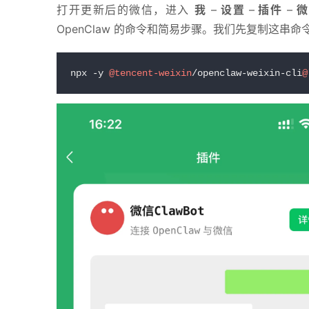
打开更新后的微信，进入 
我
 – 
设置 
–
 插件
 – 
微
OpenClaw 的命令和简易步骤。我们先复制这串命
npx -y 
@tencent-weixin
/openclaw-weixin-cli
@