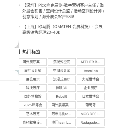
【深圳】Pico笔克展览-数字营销客户主任 / 海
外展会销售 / 空间设计总监 / 活动空间设计师 /
创意策划 / 海外展会客户经理
【上海】欧马腾（OMATEN 会展科技）· 会展
高级销售经理20-40k
热门标签
国外展厅案例
沉浸式空间
ATELIER BRÜCKNER
展厅设计师
空间设计师
teamLab
展览展示
沉浸式展厅
大阪世博会
科技展厅
裸眼3D
企业展厅
国外博物馆
Rebel9
日本世博会
2025世博会
国外展馆案例
葡萄牙
艺术展览
阿布扎比teamLab
MOC DESIGN
直径叙事设计
澳门teamLab
Radugadesign