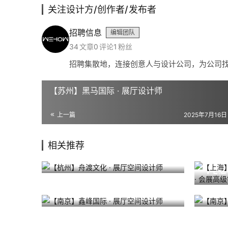
关注设计方/创作者/发布者
招聘信息
编辑团队
34
文章
0
评论
1
粉丝
招聘集散地，连接创意人与设计公司，为公司
【苏州】黑马国际 · 展厅设计师
上一篇
2025年7月16日
相关推荐
【杭州】舟渡文化 · 展厅空间设计
【上海
2025年7月22日
691
师
2025年
科技）
40k
【南京】鑫峰国际 · 展厅空间设计
【南京
2025年7月10日
620
2025年
师
师