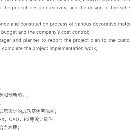
p the project design creativity, and the design of the sch
price and construction process of various decorative materi
 budget and the company’s cost control;
er and planner to report the project plan to the custo
o complete the project implementation work;
；
念和创新能力；
；
展示设计的成功案例者优先；
AX，CAD，PS等设计软件；
恰当表现；