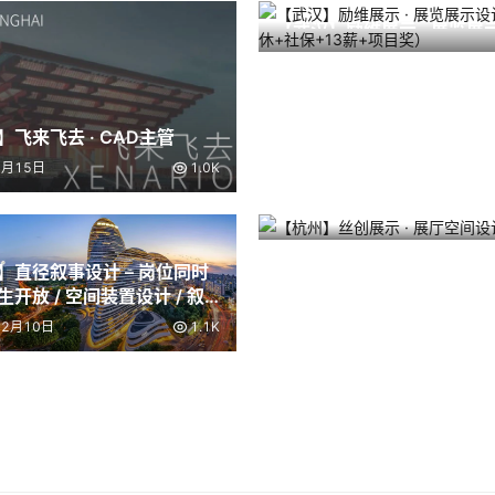
【武汉】励维展示 · 展览展
2025年6月10日
师（双休+社保+13薪+项目
】飞来飞去 · CAD主管
4月15日
1.0K
【杭州】丝创展示 · 展厅空
2025年7月22日
师
】直径叙事设计 – 岗位同时
开放 / 空间装置设计 / 叙
 / 平面设计师 / 视觉媒体
12月10日
1.1K