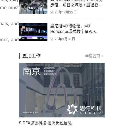
想馆 – 明日之城展 / 直径叙事
eme must 
设计
2025年12月22日
als, and 
威尼斯M9博物馆，M9
Horizon沉浸式数字景观 /
Dotdotdot
mer, and 
2026年3月31日
置顶工作
申请置顶
SIDEX思德科技 招聘岗位信息