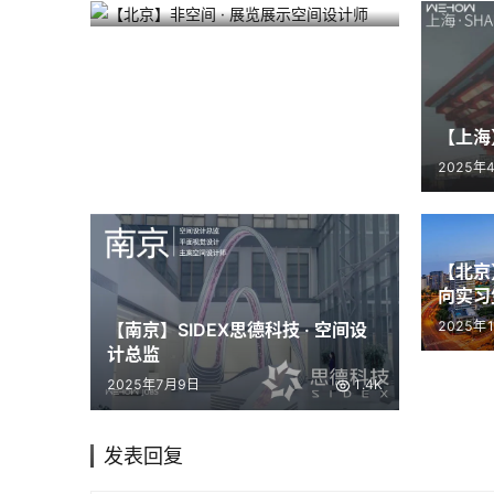
【北京】非空间 · 展览展示空间设
2025年7月14日
758
计师
【上海
2025年
【北京
向实习生
事研究员
2025年
【南京】SIDEX思德科技 · 空间设
设计师
计总监
2025年7月9日
1.4K
发表回复