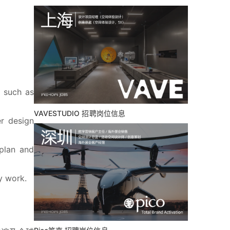
 such as 
VAVESTUDIO 招聘岗位信息
 design 
lan and 
y work.