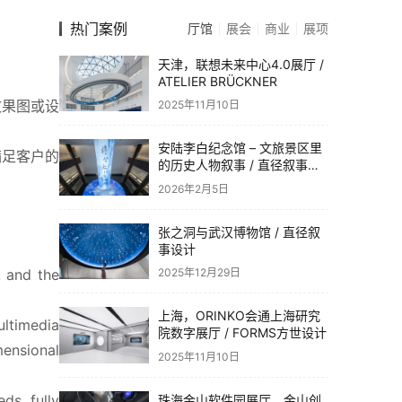
热门案例
厅馆
展会
商业
展项
天津，联想未来中心4.0展厅 /
ATELIER BRÜCKNER
效果图或设
2025年11月10日
安陆李白纪念馆 – 文旅景区里
满足客户的
的历史人物叙事 / 直径叙事设
计
2026年2月5日
张之洞与武汉博物馆 / 直径叙
事设计
 and the 
2025年12月29日
上海，ORINKO会通上海研究
ltimedia 
院数字展厅 / FORMS方世设计
ensional 
2025年11月10日
s, fully 
珠海金山软件园展厅，金山创