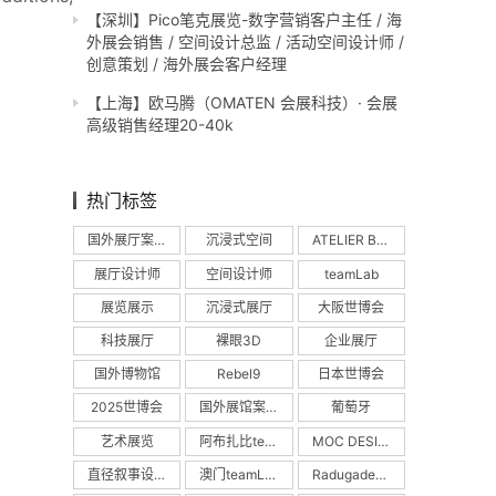
【深圳】Pico笔克展览-数字营销客户主任 / 海
外展会销售 / 空间设计总监 / 活动空间设计师 /
创意策划 / 海外展会客户经理
【上海】欧马腾（OMATEN 会展科技）· 会展
高级销售经理20-40k
热门标签
国外展厅案例
沉浸式空间
ATELIER BRÜCKNER
展厅设计师
空间设计师
teamLab
展览展示
沉浸式展厅
大阪世博会
科技展厅
裸眼3D
企业展厅
国外博物馆
Rebel9
日本世博会
2025世博会
国外展馆案例
葡萄牙
艺术展览
阿布扎比teamLab
MOC DESIGN
直径叙事设计
澳门teamLab
Radugadesign