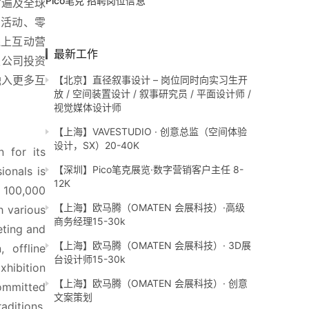
Pico笔克 招聘岗位信息
才遍及全球
与活动、零
线上互动营
最新工作
限公司投资
融入更多互
【北京】直径叙事设计 – 岗位同时向实习生开
放 / 空间装置设计 / 叙事研究员 / 平面设计师 /
视觉媒体设计师
【上海】VAVESTUDIO · 创意总监（空间体验
设计，SX）20-40K
 for its 
【深圳】Pico笔克展览·数字营销客户主任 8-
onals is 
12K
 100,000 
【上海】欧马腾（OMATEN 会展科技）·高级
 various 
商务经理15-30k
ting and 
【上海】欧马腾（OMATEN 会展科技）· 3D展
offline 
台设计师15-30k
hibition 
【上海】欧马腾（OMATEN 会展科技）· 创意
ommitted 
文案策划
ditions, 