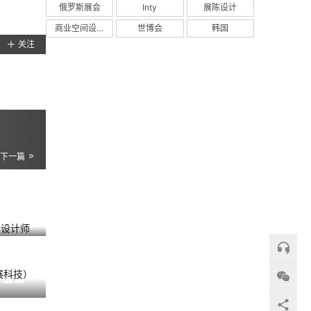
俄罗斯展会
Inty
展陈设计
商业空间设计
世博会
韩国
关注
下一篇
厅空间设
844
 会展
609