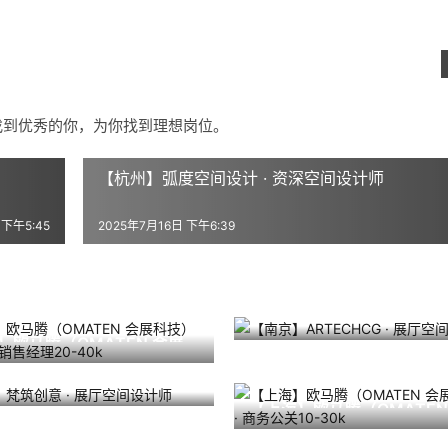
找到优秀的你，为你找到理想岗位。
【杭州】弧度空间设计 · 资深空间设计师
 下午5:45
2025年7月16日 下午6:39
【南京】ARTECHCG · 展
】欧马腾（OMATEN 会展
2025年7月10日
计师
9月13日
721
· 会展高级销售经理20-
】梵筑创意 · 展厅空间设计
【上海】欧马腾（OMATEN
7月22日
722
2025年8月12日
科技）· 商务公关10-30k