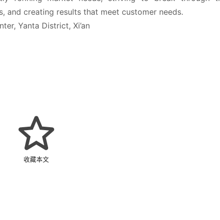
s, and creating results that meet customer needs.
er, Yanta District, Xi’an
收藏本文