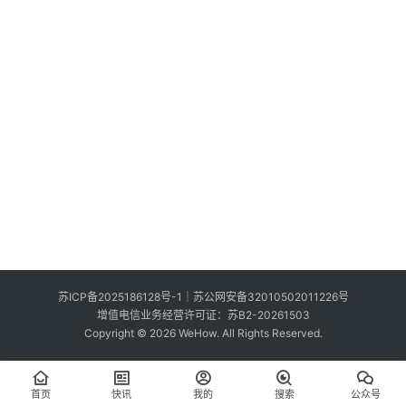
索
登录
注册
在
线
看
展
我
要
投
稿
中
苏ICP备2025186128号-1
｜
苏公网安备32010502011226号
文
增值电信业务经营许可证：苏B2-20261503
Copyright © 2026 WeHow. All Rights Reserved.
首页
快讯
我的
搜索
公众号