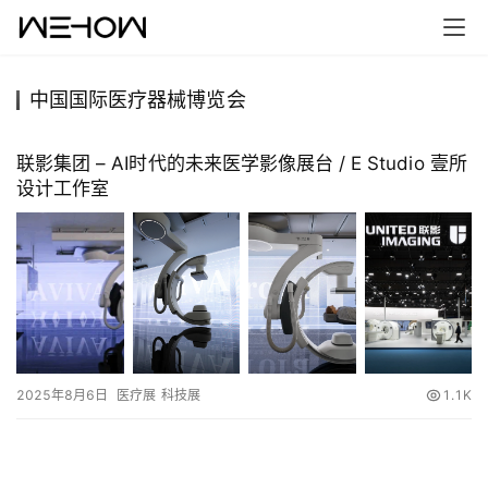
中国国际医疗器械博览会
首
页
联影集团 – AI时代的未来医学影像展台 / E Studio 壹所
设计工作室
案
例
快
讯
工
2025年8月6日
医疗展
科技展
1.1K
作
搜