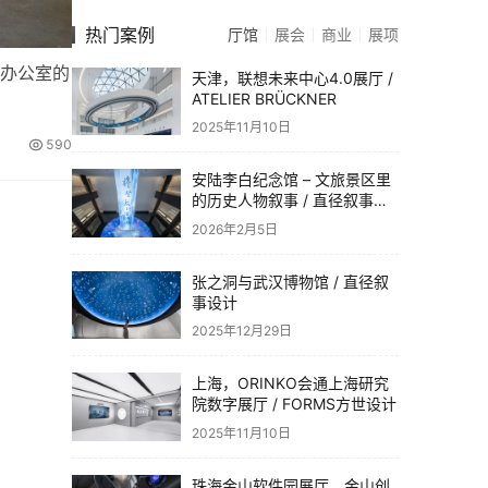
热门案例
厅馆
展会
商业
展项
非办公室的
天津，联想未来中心4.0展厅 /
ATELIER BRÜCKNER
2025年11月10日
590
安陆李白纪念馆 – 文旅景区里
的历史人物叙事 / 直径叙事设
计
2026年2月5日
张之洞与武汉博物馆 / 直径叙
事设计
2025年12月29日
上海，ORINKO会通上海研究
院数字展厅 / FORMS方世设计
2025年11月10日
珠海金山软件园展厅，金山创