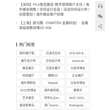
【深圳】Pico笔克展览-数字营销客户主任 / 海
外展会销售 / 空间设计总监 / 活动空间设计师 /
创意策划 / 海外展会客户经理
【上海】欧马腾（OMATEN 会展科技）· 会展
高级销售经理20-40k
热门标签
国外展厅案例
沉浸式空间
ATELIER BRÜCKNER
展厅设计师
空间设计师
teamLab
展览展示
沉浸式展厅
大阪世博会
科技展厅
裸眼3D
企业展厅
国外博物馆
Rebel9
日本世博会
2025世博会
国外展馆案例
葡萄牙
艺术展览
阿布扎比teamLab
MOC DESIGN
直径叙事设计
澳门teamLab
Radugadesign