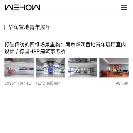
华润置地青年展厅
首
页
打破传统的四维场景重构：南京华润置地青年展厅室内
设计 / 德国HPP建筑事务所
案
例
快
2025年7月14日
企业馆
展馆展厅
1.4K
讯
工
作
搜