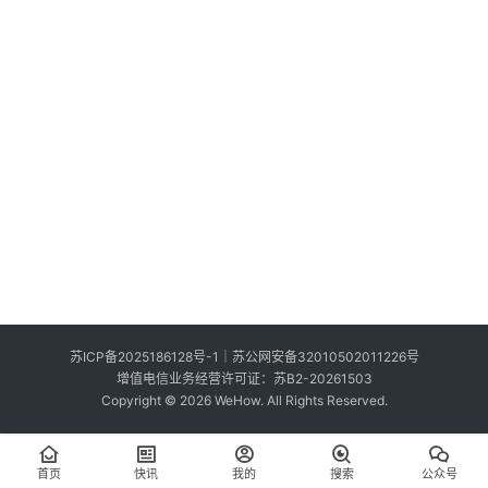
索
登录
注册
在
线
看
展
我
要
投
稿
中
苏ICP备2025186128号-1
｜
苏公网安备32010502011226号
文
增值电信业务经营许可证：苏B2-20261503
Copyright © 2026 WeHow. All Rights Reserved.
首页
快讯
我的
搜索
公众号