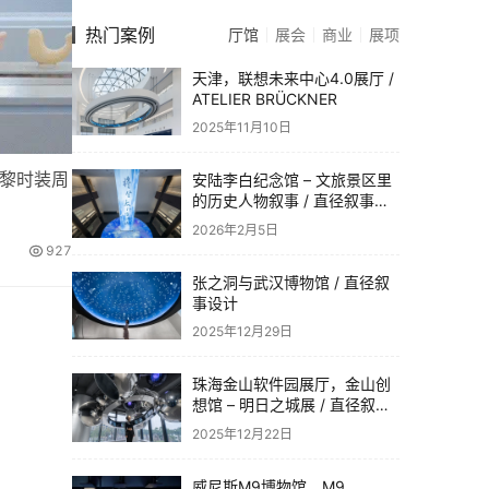
热门案例
厅馆
展会
商业
展项
天津，联想未来中心4.0展厅 /
ATELIER BRÜCKNER
2025年11月10日
陆巴黎时装周
安陆李白纪念馆 – 文旅景区里
的历史人物叙事 / 直径叙事设
计
2026年2月5日
927
张之洞与武汉博物馆 / 直径叙
事设计
2025年12月29日
珠海金山软件园展厅，金山创
想馆 – 明日之城展 / 直径叙事
设计
2025年12月22日
威尼斯M9博物馆，M9