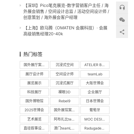
【深圳】Pico笔克展览-数字营销客户主任 / 海
外展会销售 / 空间设计总监 / 活动空间设计师 /
创意策划 / 海外展会客户经理
【上海】欧马腾（OMATEN 会展科技）· 会展
高级销售经理20-40k
热门标签
国外展厅案例
沉浸式空间
ATELIER BRÜCKNER
展厅设计师
空间设计师
teamLab
展览展示
沉浸式展厅
大阪世博会
科技展厅
裸眼3D
企业展厅
国外博物馆
Rebel9
日本世博会
2025世博会
国外展馆案例
葡萄牙
艺术展览
阿布扎比teamLab
MOC DESIGN
直径叙事设计
澳门teamLab
Radugadesign