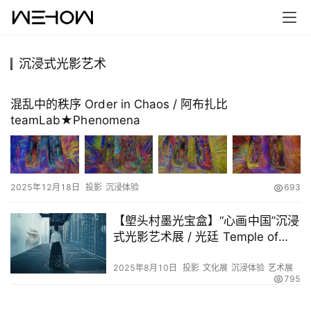
沉浸式光影艺术
首
页
混乱中的秩序 Order in Chaos / 阿布扎比
teamLab★Phenomena
案
例
快
2025年12月18日
投影
沉浸体验
693
讯
【塱头村墨光宝盒】“心画中国”沉浸
式光影艺术展 / 光廷 Temple of
工
Light
作
2025年8月10日
投影
文化展
沉浸体验
艺术展
795
搜