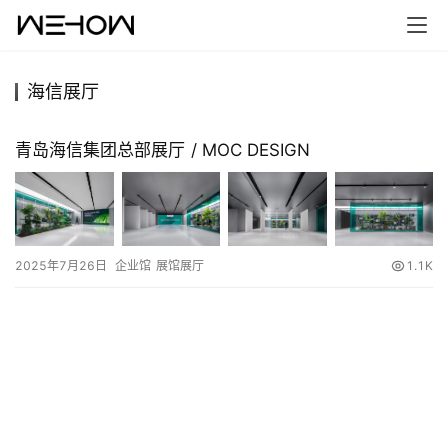
海信展厅
首
页
青岛海信集团总部展厅 / MOC DESIGN
案
例
2025年7月26日
企业馆
展馆展厅
1.1K
快
讯
工
作
搜