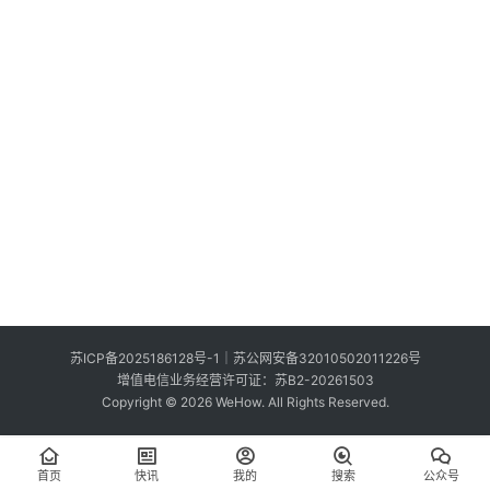
索
登录
注册
在
线
看
展
我
要
投
稿
中
苏ICP备2025186128号-1
｜
苏公网安备32010502011226号
文
增值电信业务经营许可证：苏B2-20261503
Copyright © 2026 WeHow. All Rights Reserved.
首页
快讯
我的
搜索
公众号