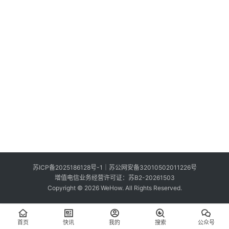
索
登录
注册
在
线
看
展
我
要
投
稿
中
苏ICP备2025186128号-1
｜
苏公网安备32010502011226号
文
增值电信业务经营许可证：苏B2-20261503
Copyright © 2026 WeHow. All Rights Reserved.
首页
快讯
我的
搜索
公众号