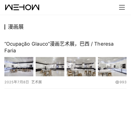
漫画展
首
页
“Ocupação Glauco”漫画艺术展，巴西 / Theresa
Faria
案
例
快
2025年7月8日
艺术展
993
讯
工
作
搜