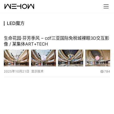
LED魔方
首
页
生命花园·芬芳季风 – cdf三亚国际免税城裸眼3D交互影
像 / 某集体ART+TECH
案
例
快
2025年10月21日
显示技术
784
讯
工
作
搜