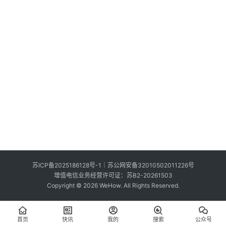
索
登录
注册
在
线
看
展
我
要
投
稿
中
苏ICP备2025186128号-1
｜
苏公网安备32010502011226号
文
增值电信业务经营许可证：苏B2-20261503
Copyright © 2026 WeHow. All Rights Reserved.
首页
快讯
我的
搜索
公众号