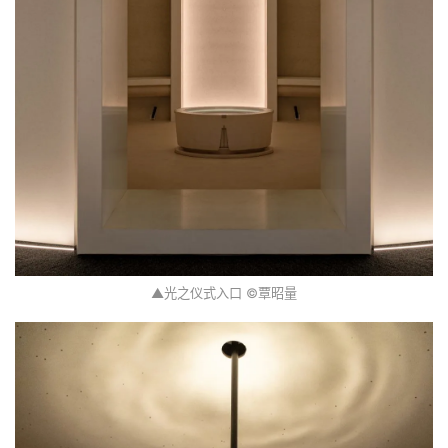
▲光之仪式入口 ©覃昭量