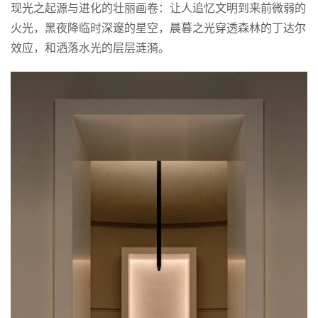
现光之起源与进化的壮丽画卷：让人追忆文明到来前微弱的
火光，黑夜降临时深邃的星空，晨暮之光穿透森林的丁达尔
效应，和洒落水光的层层涟漪。