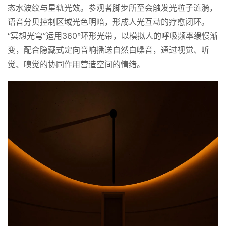
态水波纹与星轨光效。参观者脚步所至会触发光粒子涟漪，
语音分贝控制区域光色明暗，形成人光互动的疗愈闭环​。 
“冥想光穹”运用360°环形光带，以模拟人的呼吸频率缓慢渐
变，配合隐藏式定向音响播送自然白噪音，通过视觉、听
觉、嗅觉的协同作用营造空间的情绪。