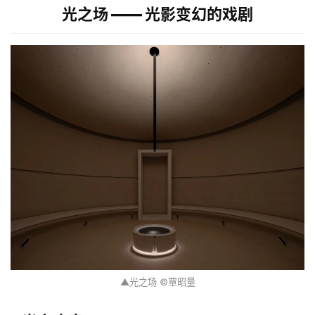
光之场 —— 光影变幻的戏剧
▲光之场 ©覃昭量