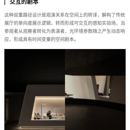
索
交互的剧本
登录
注册
这种双重路径设计是观演关系在空间上的转译，解构了传统
在
展厅的单向度展示逻辑，转而形成可交互的感知实验场，当
线
看
参观者从观察者转化为表演者，光环境参数随之产生动态响
展
应，形成具有时间变量的空间剧本。
我
要
投
稿
中
文