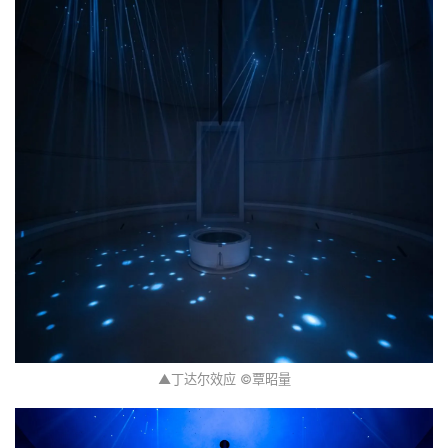
▲丁达尔效应 ©覃昭量