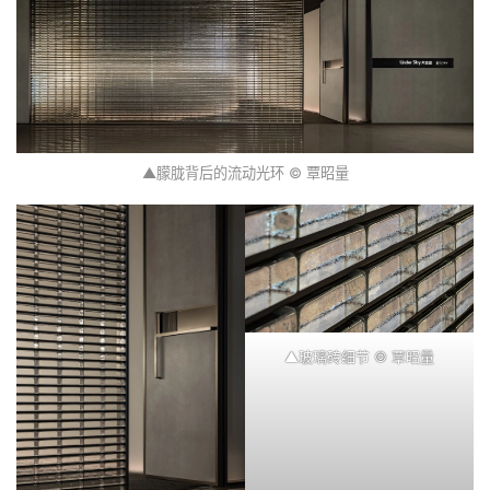
▲朦胧背后的流动光环 © 覃昭量
▲玻璃砖细节 © 覃昭量