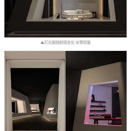
▲灯光跟随剧情变化 ©覃昭量