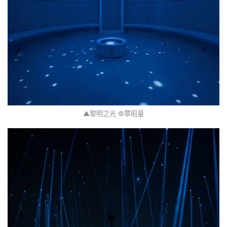
▲黎明之光 ©覃昭量