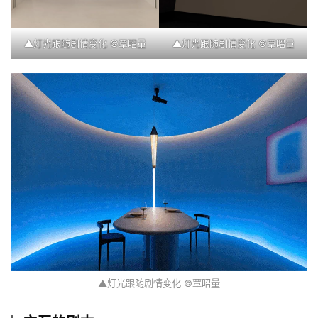
▲灯光跟随剧情变化 ©覃昭量
▲灯光跟随剧情变化 ©覃昭量
首
页
案
例
快
讯
工
作
▲灯光跟随剧情变化 ©覃昭量
搜