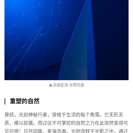
▲浩瀚星海 ©覃昭量
重塑的自然
曾经，光如神秘行者，穿梭于生活的每个角落。它无形无
质，难以捉摸。而过往不可掌控的自然之力在此突然变得可
见可感！日月同辉，星海浩瀚，光阴流转于光影之中，通过