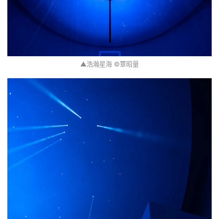
▲浩瀚星海 ©覃昭量