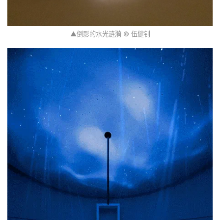
▲倒影的水光涟漪 © 伍健钊