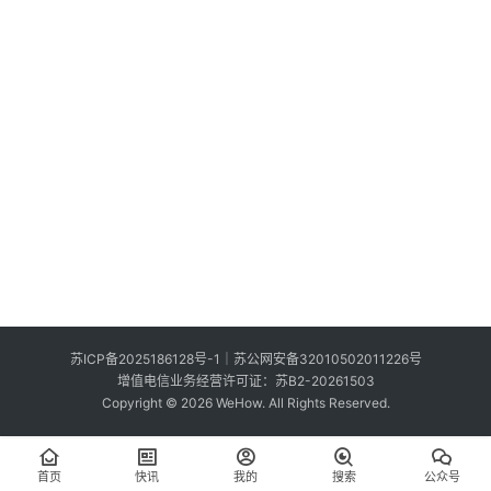
索
登录
注册
在
线
看
展
我
要
投
稿
中
苏ICP备2025186128号-1
｜
苏公网安备32010502011226号
文
增值电信业务经营许可证：苏B2-20261503
Copyright © 2026 WeHow. All Rights Reserved.
首页
快讯
我的
搜索
公众号