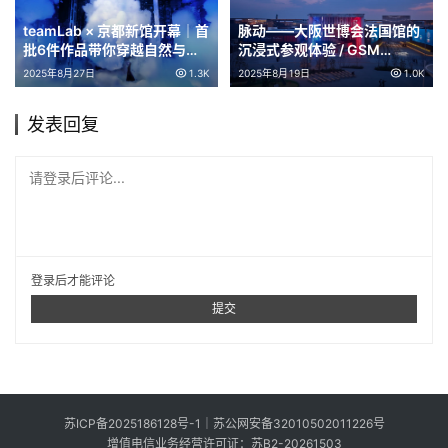
teamLab × 京都新馆开幕｜首
脉动——大阪世博会法国馆的
批6件作品带你穿越自然与数
沉浸式参观体验 / GSM
字的边界
Project, Justine Emard
2025年8月27日
1.3K
2025年8月19日
1.0K
发表回复
请登录后评论...
登录
后才能评论
提交
苏ICP备2025186128号-1
｜
苏公网安备32010502011226号
增值电信业务经营许可证：苏B2-20261503