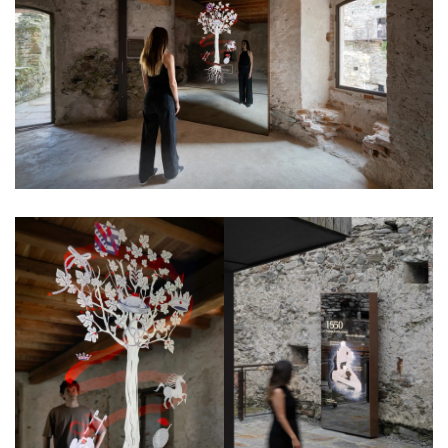
案
例
快
讯
工
作
搜
索
登录
注册
在
线
看
展