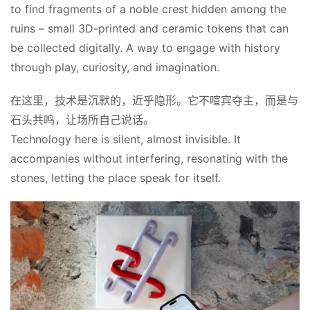
to find fragments of a noble crest hidden among the 
ruins – small 3D-printed and ceramic tokens that can 
be collected digitally. A way to engage with history 
through play, curiosity, and imagination.
在这里，技术是沉默的，近乎隐形。它不喧宾夺主，而是与
石头共鸣，让场所自己说话。
Technology here is silent, almost invisible. It 
accompanies without interfering, resonating with the 
stones, letting the place speak for itself.