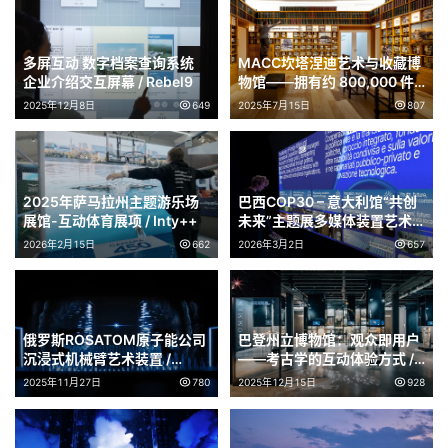
多屏互动 数字档案查询系统
MACC坎塔涅迪艺术与收藏博
企业介绍交互屏幕 / Rebel9
物馆​​——拥有约 800,000 件
令人印象深刻的遗产 / P06
2025年12月8日
649
2025年7月15日
807
studio
2025年萨马拉州主题游乐场
巴西COP30 – 意大利馆“共创
展馆-互动体育展项 / Inty++
未来”主题展多媒体装置艺术 /
Dotdotdot
2026年2月15日
662
2026年3月2日
657
俄罗斯ROSATOM原子能公司
巴登州立博物馆：观众即用户
沉浸式机械臂艺术装置 /
——考古学的互动体验方式 /
Radugadesign
ATELIER BRÜCKNER
2025年11月27日
780
2025年12月15日
928