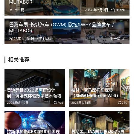
MUTABOR
上一篇
2026年2月9日 上午11:26
巴黎车展-长城汽车 (GWM) 欧拉&WEY品牌发布 /
MUTABOR
2026年1月31日 下午11:34
下一篇
相关推荐
奥迪亮相2022迈阿密设计
柏林，宝马摩托车世界
展：沉浸式体验数字艺术领域
（BMW Motorrad Welt）摩
托车展 / MUTABOR
2025年6月19日
704
2026年2月4日
780
拉斯维加斯CES2019 韩国现
慕尼黑，IAA国际移动出行展