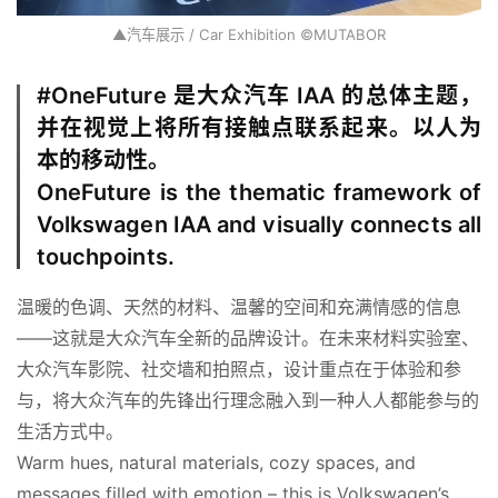
▲汽车展示 / Car Exhibition ©MUTABOR
#OneFuture 是大众汽车 IAA 的总体主题，
并在视觉上将所有接触点联系起来。以人为
本的移动性。
OneFuture is the thematic framework of
Volkswagen IAA and visually connects all
首
touchpoints.
页
温暖的色调、天然的材料、温馨的空间和充满情感的信息
案
——这就是大众汽车全新的品牌设计。在未来材料实验室、
例
大众汽车影院、社交墙和拍照点，设计重点在于体验和参
与，将大众汽车的先锋出行理念融入到一种人人都能参与的
快
生活方式中。
讯
Warm hues, natural materials, cozy spaces, and 
messages filled with emotion – this is Volkswagen’s 
工