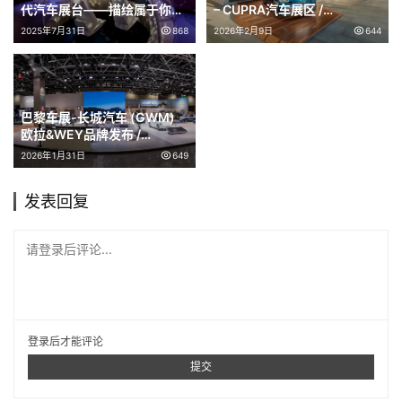
代汽车展台——描绘属于你的
– CUPRA汽车展区 /
世界 / ATELIER BRÜCKNER
MUTABOR
2025年7月31日
868
2026年2月9日
644
巴黎车展-长城汽车 (GWM)
欧拉&WEY品牌发布 /
MUTABOR
2026年1月31日
649
发表回复
请登录后评论...
登录
后才能评论
提交