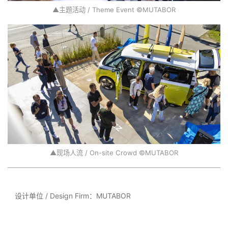
▲主题活动 / Theme Event ©MUTABOR
▲现场人流 / On-site Crowd ©MUTABOR
设计单位 / Design Firm：MUTABOR