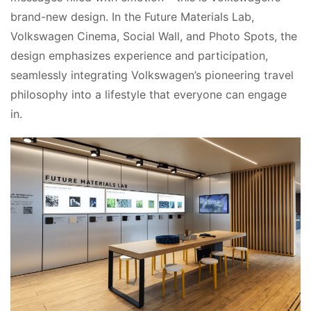
作
brand-new design. In the Future Materials Lab, 
Volkswagen Cinema, Social Wall, and Photo Spots, the 
搜
design emphasizes experience and participation, 
索
seamlessly integrating Volkswagen’s pioneering travel 
philosophy into a lifestyle that everyone can engage 
登录
注册
在
in.
线
看
展
我
要
投
稿
中
文