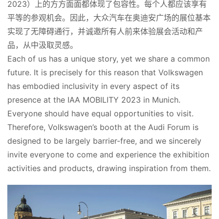
2023）上的方方面面都体现了包容性。每个人都应该享有
平等的参观机会。因此，大众汽车在奥迪安广场的展位基本
实现了无障碍通行，并诚邀所有人前来体验展会活动和产
品，从中汲取灵感。
Each of us has a unique story, yet we share a common 
future. It is precisely for this reason that Volkswagen 
has embodied inclusivity in every aspect of its 
presence at the IAA MOBILITY 2023 in Munich. 
Everyone should have equal opportunities to visit. 
Therefore, Volkswagen’s booth at the Audi Forum is 
designed to be largely barrier-free, and we sincerely 
invite everyone to come and experience the exhibition 
activities and products, drawing inspiration from them.