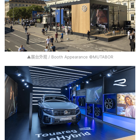
▲展台外观 / Booth Appearance ©MUTABOR