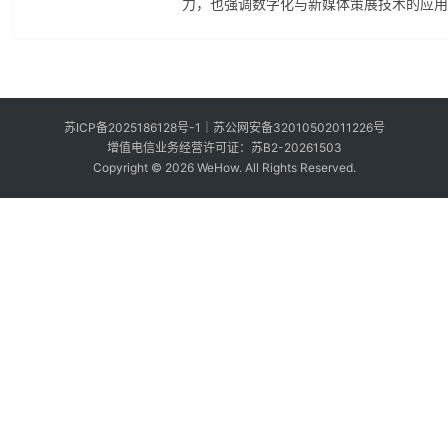
力，也强调数字化与新媒体策展技术的应用
要
策展人实现从“入门”到“精通”的跨越。
投
稿
中
苏ICP备2025186128号-1
｜
苏公网安备32010502011226号
文
增值电信业务经营许可证：苏B2-20261503
Copyright © 2026 WeHow. All Rights Reserved.