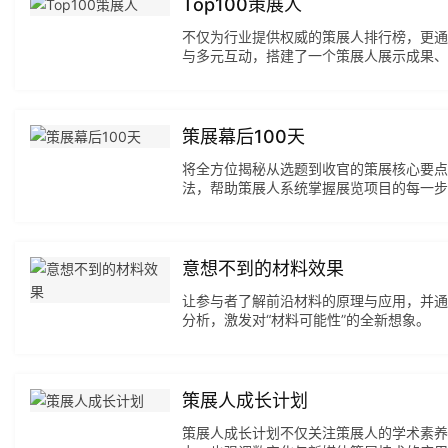
Top100策展人
例
不仅为行业提供权威的策展人排行榜，更通
与多元互动，搭建了一个策展人展示成果、
快
洞察趋势的专业平台。
讯
策展幕后100天
工
将全方位揭秘从选题到收官的策展核心要点
作
法，帮助策展人系统掌握展览项目的每一步
搜
索
意想不到的材料效果
登录
注册
让参与者了解前沿材料的原理与应用，并通
在
分析，激发对“材料可能性”的全新想象。
线
看
展
策展人成长计划
策展人成长计划不仅关注策展人的学术素养
我