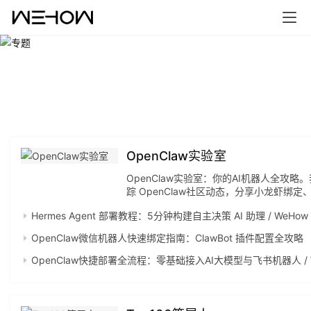
专题
这是专题列表页面，会显示所有的专题
OpenClaw实验室
OpenClaw实验室：你的AI机器人全攻略
踪 OpenClaw社区动态，分享小龙虾绑定
入、提示词优化、设计策划使用场景、高效sk
Hermes Agent 部署教程：5分钟构建自主决策 AI 助理 / WeHow 
干货。无论你是设计师还是 策划师还是新
在这里找到让智能体从‘实验室’走向‘生产力
OpenClaw微信机器人快速绑定指南：ClawBot 插件配置全攻略
径。
首
OpenClaw快捷部署全流程：零基础接入AI大模型与飞书机器人 / W
页
案