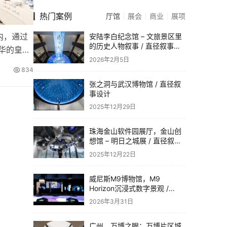
热门案例
厅馆
展会
商业
展项
宫内，通过
安陆李白纪念馆 – 文旅景区里
的历史人物叙事 / 直径叙事设
华的皇宫
计
2026年2月5日
834
张之洞与武汉博物馆 / 直径叙
事设计
2025年12月29日
珠海金山软件园展厅，金山创
想馆 – 明日之城展 / 直径叙事
设计
2025年12月22日
威尼斯M9博物馆，M9
Horizon沉浸式数字景观 /
Dotdotdot
2026年3月31日
广州，万博之眼：万博片区城