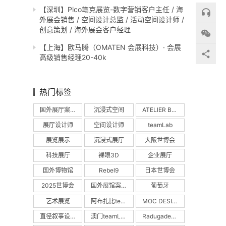
【深圳】Pico笔克展览-数字营销客户主任 / 海
外展会销售 / 空间设计总监 / 活动空间设计师 /
创意策划 / 海外展会客户经理
【上海】欧马腾（OMATEN 会展科技）· 会展
高级销售经理20-40k
热门标签
国外展厅案例
沉浸式空间
ATELIER BRÜCKNER
展厅设计师
空间设计师
teamLab
展览展示
沉浸式展厅
大阪世博会
科技展厅
裸眼3D
企业展厅
国外博物馆
Rebel9
日本世博会
2025世博会
国外展馆案例
葡萄牙
艺术展览
阿布扎比teamLab
MOC DESIGN
直径叙事设计
澳门teamLab
Radugadesign