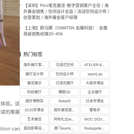
【深圳】Pico笔克展览-数字营销客户主任 / 海
外展会销售 / 空间设计总监 / 活动空间设计师 /
创意策划 / 海外展会客户经理
【上海】欧马腾（OMATEN 会展科技）· 会展
高级销售经理20-40k
热门标签
国外展厅案例
沉浸式空间
ATELIER BRÜCKNER
展厅设计师
空间设计师
teamLab
展览展示
沉浸式展厅
大阪世博会
科技展厅
裸眼3D
企业展厅
国外博物馆
Rebel9
日本世博会
展体验。这
2025世博会
国外展馆案例
葡萄牙
阅读的策展
艺术展览
阿布扎比teamLab
MOC DESIGN
tion can 
直径叙事设计
澳门teamLab
Radugadesign