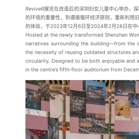
ReviveR
展览在改造后的深圳妇女儿童中心举办，探
的环境的重要性，到遵循循环经济原则，重新利用
的体验，于2023年12月6日至2024年2月28日
Hosted at the newly transformed Shenzhen Wome
narratives surrounding the building—from the i
the necessity of reusing outdated structures an
circularity. Designed to be both enjoyable and ed
in the centre’s fifth-floor auditorium from Dece