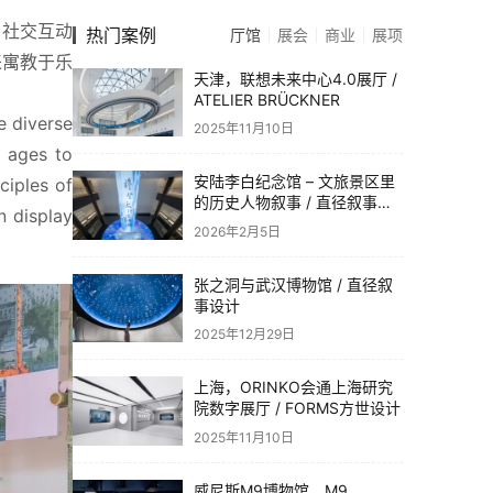
、社交互动
热门案例
厅馆
展会
商业
展项
来寓教于乐
天津，联想未来中心4.0展厅 /
ATELIER BRÜCKNER
e diverse 
2025年11月10日
 ages to 
安陆李白纪念馆 – 文旅景区里
iples of 
的历史人物叙事 / 直径叙事设
 display 
计
2026年2月5日
张之洞与武汉博物馆 / 直径叙
事设计
2025年12月29日
上海，ORINKO会通上海研究
院数字展厅 / FORMS方世设计
2025年11月10日
威尼斯M9博物馆，M9