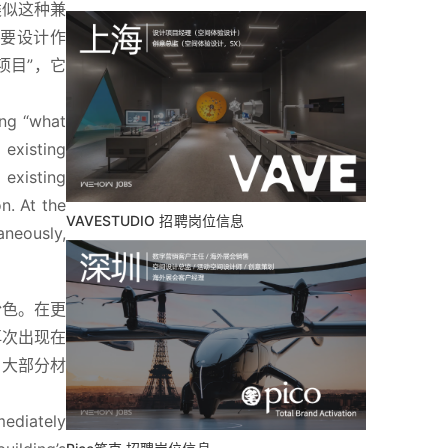
类似这种兼
重要设计作
项目”，它
ng “what 
existing 
existing 
. At the 
VAVESTUDIO 招聘岗位信息
neously, 
粉色。在更
再次出现在
的大部分材
ediately 