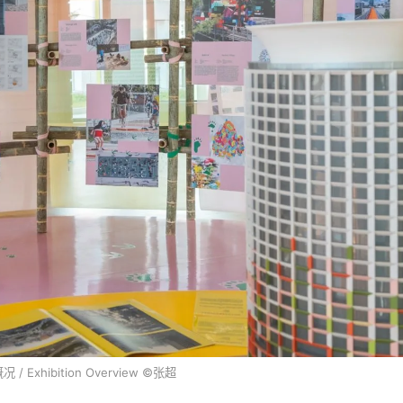
/ Exhibition Overview ©张超