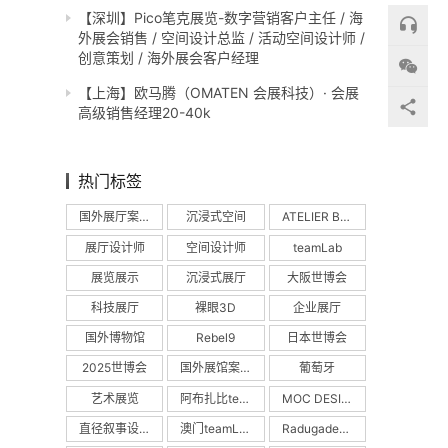
【深圳】Pico笔克展览-数字营销客户主任 / 海
外展会销售 / 空间设计总监 / 活动空间设计师 /
创意策划 / 海外展会客户经理
【上海】欧马腾（OMATEN 会展科技）· 会展
高级销售经理20-40k
热门标签
国外展厅案例
沉浸式空间
ATELIER BRÜCKNER
展厅设计师
空间设计师
teamLab
展览展示
沉浸式展厅
大阪世博会
科技展厅
裸眼3D
企业展厅
国外博物馆
Rebel9
日本世博会
2025世博会
国外展馆案例
葡萄牙
艺术展览
阿布扎比teamLab
MOC DESIGN
直径叙事设计
澳门teamLab
Radugadesign