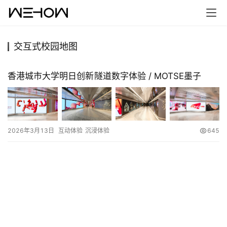
交互式校园地图
首
页
香港城市大学明日创新隧道数字体验 / MOTSE墨子
案
例
2026年3月13日
互动体验
沉浸体验
645
快
讯
工
作
搜