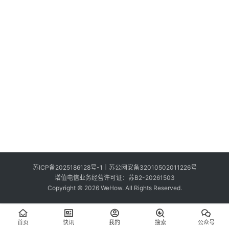
索
登录
注册
在
线
看
展
我
要
投
稿
中
苏ICP备2025186128号-1
｜
苏公网安备32010502011226号
文
增值电信业务经营许可证：苏B2-20261503
Copyright © 2026 WeHow. All Rights Reserved.
首页
快讯
我的
搜索
公众号