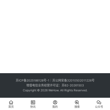
索
登录
注册
在
线
看
展
我
要
投
稿
中
苏ICP备2025186128号-1
｜
苏公网安备32010502011226号
文
增值电信业务经营许可证：苏B2-20261503
Copyright © 2026 WeHow. All Rights Reserved.
首页
快讯
我的
搜索
公众号