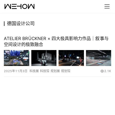
德国设计公司
首
页
ATELIER BRÜCKNER × 四大极具影响力作品｜叙事与
空间设计的极致融合
案
例
快
2025年11月3日
科技展
科技馆
规划展
规划馆
2.1K
讯
工
作
搜