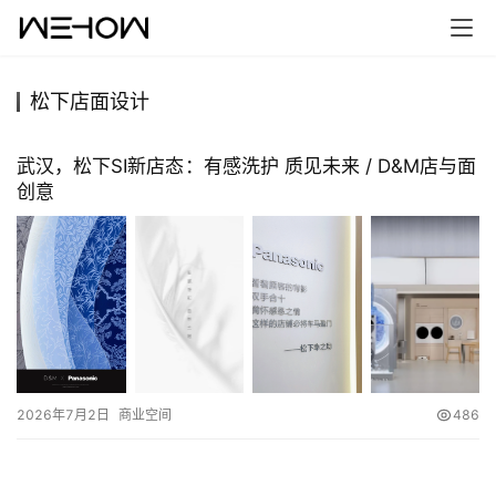
松下店面设计
首
页
武汉，松下SI新店态：有感洗护 质见未来 / D&M店与面
创意
案
例
快
讯
工
作
2026年7月2日
商业空间
486
搜