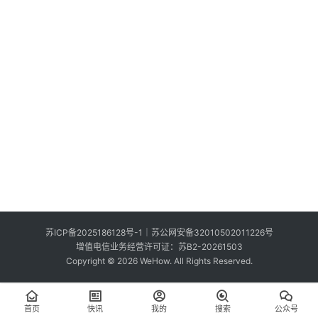
索
登录
注册
在
线
看
展
我
要
投
稿
中
苏ICP备2025186128号-1
｜
苏公网安备32010502011226号
文
增值电信业务经营许可证：苏B2-20261503
Copyright © 2026 WeHow. All Rights Reserved.
首页
快讯
我的
搜索
公众号