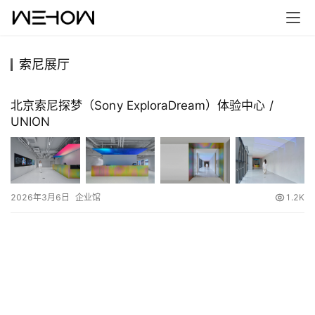
索尼展厅
首
页
北京索尼探梦（Sony ExploraDream）体验中心 /
UNION
案
例
快
2026年3月6日
企业馆
1.2K
讯
工
作
搜