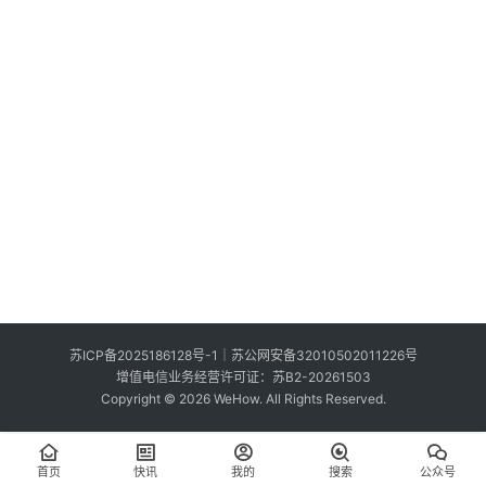
索
登录
注册
在
线
看
展
我
要
投
稿
中
苏ICP备2025186128号-1
｜
苏公网安备32010502011226号
文
增值电信业务经营许可证：苏B2-20261503
Copyright © 2026 WeHow. All Rights Reserved.
首页
快讯
我的
搜索
公众号