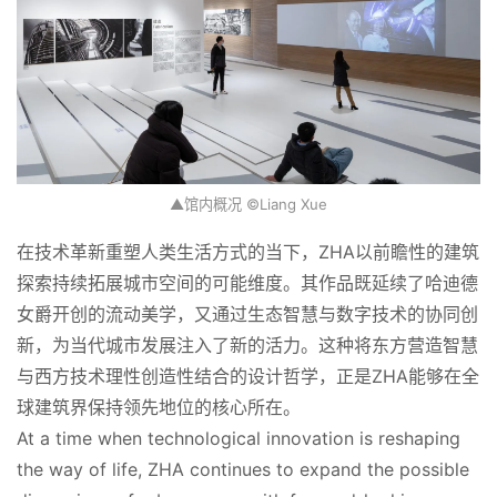
首
页
▲馆内概况 ©Liang Xue
案
例
在技术革新重塑人类生活方式的当下，ZHA以前瞻性的建筑
探索持续拓展城市空间的可能维度。其作品既延续了哈迪德
快
女爵开创的流动美学，又通过生态智慧与数字技术的协同创
讯
新，为当代城市发展注入了新的活力。这种将东方营造智慧
与西方技术理性创造性结合的设计哲学，正是ZHA能够在全
工
球建筑界保持领先地位的核心所在。
作
At a time when technological innovation is reshaping 
the way of life, ZHA continues to expand the possible 
搜