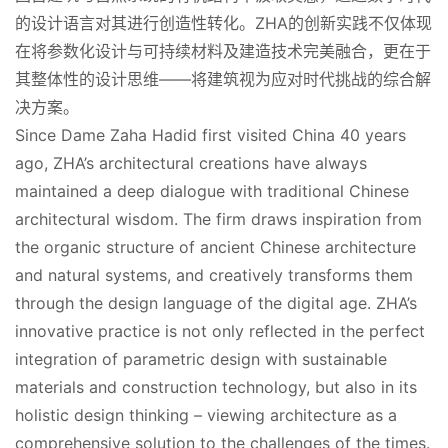
的设计语言对其进行创造性转化。ZHA的创新实践不仅体现
在将参数化设计与可持续材料及建造技术完美融合，更在于
其整体性的设计思维——将建筑视为应对时代挑战的综合解
决方案。
Since Dame Zaha Hadid first visited China 40 years 
ago, ZHA’s architectural creations have always 
maintained a deep dialogue with traditional Chinese 
architectural wisdom. The firm draws inspiration from 
the organic structure of ancient Chinese architecture 
and natural systems, and creatively transforms them 
through the design language of the digital age. ZHA’s 
innovative practice is not only reflected in the perfect 
integration of parametric design with sustainable 
materials and construction technology, but also in its 
holistic design thinking – viewing architecture as a 
comprehensive solution to the challenges of the times.