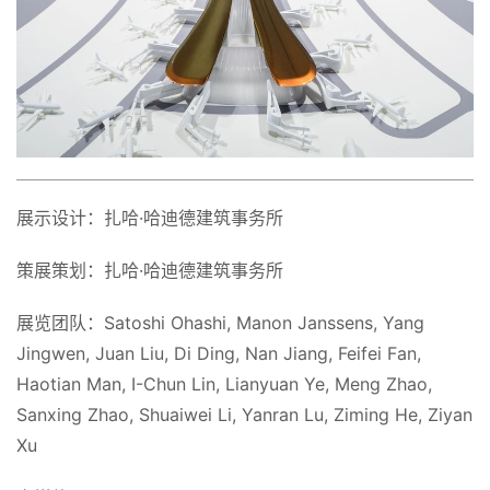
展示设计：
扎哈·哈迪德建筑事务所
策展策划：
扎哈·哈迪德建筑事务所
展览团队：
Satoshi Ohashi, Manon Janssens, Yang
Jingwen, Juan Liu, Di Ding, Nan Jiang, Feifei Fan,
Haotian Man, I-Chun Lin, Lianyuan Ye, Meng Zhao,
Sanxing Zhao, Shuaiwei Li, Yanran Lu, Ziming He, Ziyan
Xu