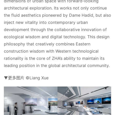
dimensions of urban space with forward-looking 
索
architectural exploration. Its works not only continue 
登录
注册
在
the fluid aesthetics pioneered by Dame Hadid, but also 
线
inject new vitality into contemporary urban 
看
development through the collaborative innovation of 
展
ecological wisdom and digital technology. This design 
philosophy that creatively combines Eastern 
我
construction wisdom with Western technological 
要
rationality is the core of ZHA’s ability to maintain its 
投
leading position in the global architectural community.
稿
▼更多图片 ©Liang Xue
中
文