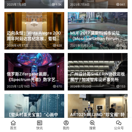
术 / 安藤忠雄
2025年7月3日
1.3K
2025年7月8日
941
迈向永恒：Vista Alegre 200
MUF 2017 莫斯科城市论坛
周年阿茹达宫纪念展，葡萄牙
（Moscow Urban Forum
/ P 06 studio
2017）微缩莫斯科数字沙盘 /
2026年4月17日
828
2025年11月20日
720
Inty++
俄罗斯Zifergauz画廊，
广州设计周SHEERIN协锐岩板
《Spectrum光谱》数字艺术
展厅 / 加减智库设计事务所
个展 / Radugadesign
2025年12月19日
670
2026年7月20日
153
【塱头村墨光宝盒】“心画中
ART021 BEIJING “珍宝阁” 特
国”沉浸式光影艺术展 / 光廷
别展览展柜系统设计 / Pills
Temple of Light
Architects
2025年8月10日
797
2026年3月12日
787
首页
快讯
我的
搜索
公众号