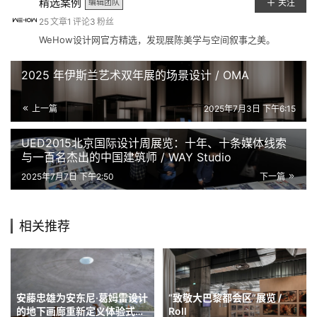
精选案例
编辑团队
关注
25
文章
1
评论
3
粉丝
WeHow设计网官方精选，发现展陈美学与空间叙事之美。
2025 年伊斯兰艺术双年展的场景设计 / OMA
上一篇
2025年7月3日 下午6:15
UED2015北京国际设计周展览：十年、十条媒体线索
与一百名杰出的中国建筑师 / WAY Studio
2025年7月7日 下午2:50
下一篇
相关推荐
安藤忠雄为安东尼·葛姆雷设计
“致敬大巴黎都会区”展览 /
的地下画廊重新定义体验式艺
Roll