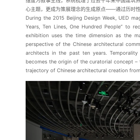
维度为叙事主线，系统梳理了过去十年来中国建筑
心主题，更成为策展理念的生成原点——通过历时
During the 2015 Beijing Design Week, UED mag
Years, Ten Lines, One Hundred People” to rec
exhibition uses the time dimension as the ma
perspective of the Chinese architectural comm
architects in the past ten years. Temporality
becomes the origin of the curatorial concept – 
trajectory of Chinese architectural creation fro