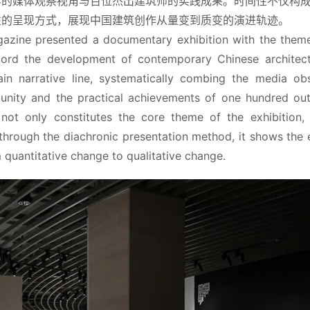
界的媒体观察视角与百位杰出建筑师的实践成果。时间性不仅构
性的呈现方式，展现中国建筑创作从量变到质变的演进轨迹。
azine presented a documentary exhibition with the theme
ord the development of contemporary Chinese architectu
in narrative line, systematically combing the media obs
unity and the practical achievements of one hundred out
 not only constitutes the core theme of the exhibition, 
through the diachronic presentation method, it shows the e
m quantitative change to qualitative change.