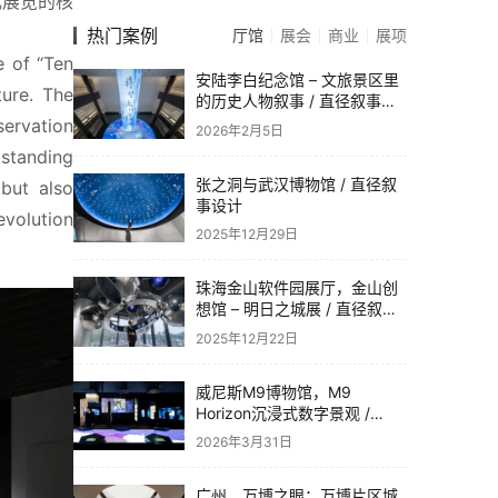
成展览的核
热门案例
厅馆
展会
商业
展项
 of “Ten 
安陆李白纪念馆 – 文旅景区里
re. The 
的历史人物叙事 / 直径叙事设
计
ervation 
2026年2月5日
standing 
张之洞与武汉博物馆 / 直径叙
but also 
事设计
volution 
2025年12月29日
珠海金山软件园展厅，金山创
想馆 – 明日之城展 / 直径叙事
设计
2025年12月22日
威尼斯M9博物馆，M9
Horizon沉浸式数字景观 /
Dotdotdot
2026年3月31日
广州，万博之眼：万博片区城