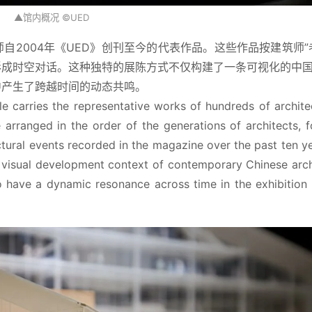
▲馆内概况 ©UED
2004年《UED》创刊至今的代表作品。这些作品按建筑师”
形成时空对话。这种独特的展陈方式不仅构建了一条可视化的中
中产生了跨越时间的动态共鸣。
le carries the representative works of hundreds of architec
rranged in the order of the generations of architects, f
tural events recorded in the magazine over the past ten yea
 visual development context of contemporary Chinese archi
o have a dynamic resonance across time in the exhibition 