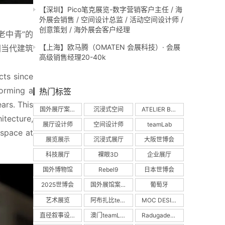
【深圳】Pico笔克展览-数字营销客户主任 / 海
外展会销售 / 空间设计总监 / 活动空间设计师 /
创意策划 / 海外展会客户经理
老中青”的
【上海】欧马腾（OMATEN 会展科技）· 会展
国当代建筑
高级销售经理20-40k
ts since 
orming a 
热门标签
rs. This 
国外展厅案例
沉浸式空间
ATELIER BRÜCKNER
tecture, 
展厅设计师
空间设计师
teamLab
space at 
展览展示
沉浸式展厅
大阪世博会
科技展厅
裸眼3D
企业展厅
国外博物馆
Rebel9
日本世博会
2025世博会
国外展馆案例
葡萄牙
艺术展览
阿布扎比teamLab
MOC DESIGN
直径叙事设计
澳门teamLab
Radugadesign