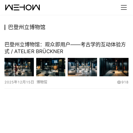
巴登州立博物馆
首
页
巴登州立博物馆：观众即用户——考古学的互动体验方
式 / ATELIER BRÜCKNER
案
例
快
2025年12月15日
博物馆
918
讯
工
作
搜