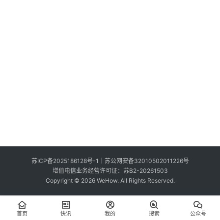
索
登录
注册
在
线
看
展
我
要
投
稿
中
苏ICP备2025186128号-1
｜
苏公网安备32010502011226号
文
增值电信业务经营许可证：苏B2-20261503
Copyright © 2026 WeHow. All Rights Reserved.
首页
快讯
我的
搜索
公众号